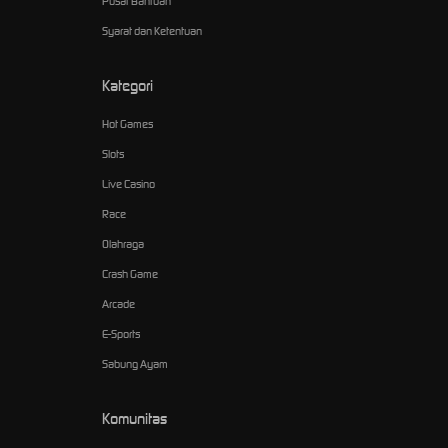
Pusat Bantuan
Syarat dan Ketentuan
Kategori
Hot Games
Slots
Live Casino
Race
Olahraga
Crash Game
Arcade
E-Sports
Sabung Ayam
Komunitas