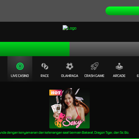
LIVE CASINO
RACE
OLAHRAGA
CRASH GAME
ARCADE
E
Anda dengan kenyamanan dan ketenangan saat bermain Bakarat, Dragon Tiger, dan Sic Bo.