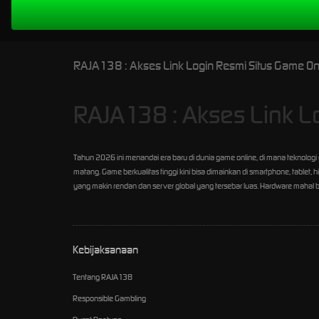
RAJA138 : Akses Link Login Resmi Situs Game Onli
RAJA138 : Akses Link Lo
Tahun 2026 ini menandai era baru di dunia game online, di mana teknologi y
matang. Game berkualitas tinggi kini bisa dimainkan di smartphone, table
yang makin rendan dan server global yang tersebar luas. Hardware mahal 
Kebijaksanaan
Tentang RAJA138
Responsible Gambling