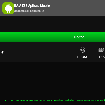
RAJA138 Aplikasi Mobile
Jangan tampilkan lagi hari ini
Daftar
HOT GAMES
SLOTS
Sexy Baccarat menawarkan permainan live kasino dengan dealer cantik yang akan melayani 