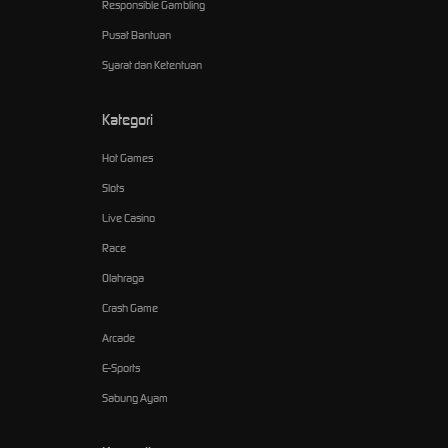
Responsible Gambling
Pusat Bantuan
Syarat dan Ketentuan
Kategori
Hot Games
Slots
Live Casino
Race
Olahraga
Crash Game
Arcade
E-Sports
Sabung Ayam