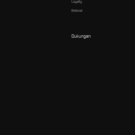
Loyalty
Referral
Dukungan