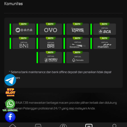
Komunitas
* Selama bank maintenance dan bank offline deposit dan penarikan tidak dapat
diproses
©2026 RAJA138 menawarkan berbagai macam provider pilihan terbaik dan didukung
oleh Layanan Pelanggan profesional 24/7 yang siap melayani Anda.