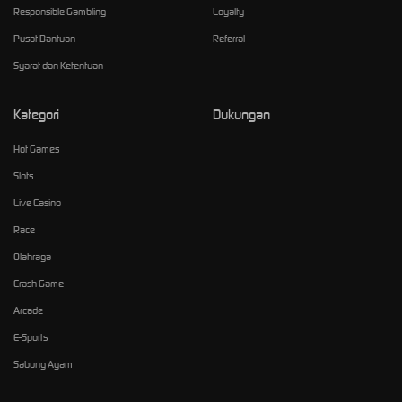
Responsible Gambling
Loyalty
Pusat Bantuan
Referral
Syarat dan Ketentuan
Kategori
Dukungan
Hot Games
Slots
Live Casino
Race
Olahraga
Crash Game
Arcade
E-Sports
Sabung Ayam