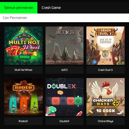
Semua permainan
Crash Game
Multi Hot Wheel
JetX3
Crash Duel X
RodeoX
DoubleX
ChickenWays