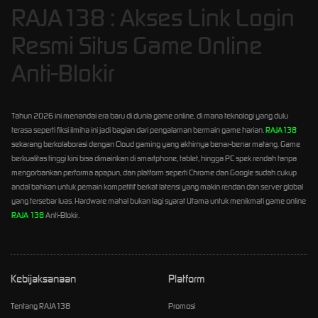
RAJA138 : Akses Link Login
Resmi Situs Game Online
Anti-Blokir
Tahun 2026 ini menandai era baru di dunia game online, di mana teknologi yang dulu
terasa seperti fiksi ilmiha ini jadi bagian dari pengalaman bermain game harian.
RAJA138
sekarang berkolaborasi dengan Cloud gaming yang akhirnya benar-benar matang. Game
berkualitas tinggi kini bisa dimainkan di smartphone, tablet, hingga PC spek rendah tanpa
mengorbankan performa apapun, dan platform seperti Chrome dan Google sudah cukup
andal bahkan untuk pemain kompetitif berkat latensi yang makin rendan dan server global
yang tersebar luas. Hardware mahal bukan lagi syarat Utama untuk menikmati game online
RAJA 138
Anti-Blokir.
Kebijaksanaan
Platform
Tentang RAJA138
Promosi