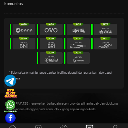
Komunitas
* Selama bank maintenance dan bank offline deposit dan penarikan tidak dapat
diproses
©2026 RAJA138 menawarkan berbagai macam provider pilihan terbaik dan didukung
oleh Layanan Pelanggan profesional 24/7 yang siap melayani Anda.