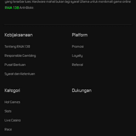
yang tersebar luas. Hardware mahal bukan lagi syarat Utama untuk menikmati game online
RAJA 138
Anti-Blokir.
Kebijaksanaan
Platform
Tentang RAJA138
Promosi
Responsible Gambling
Loyalty
Pusat Bantuan
Referral
Syarat dan Ketentuan
Kategori
Dukungan
Hot Games
Slots
Live Casino
Race