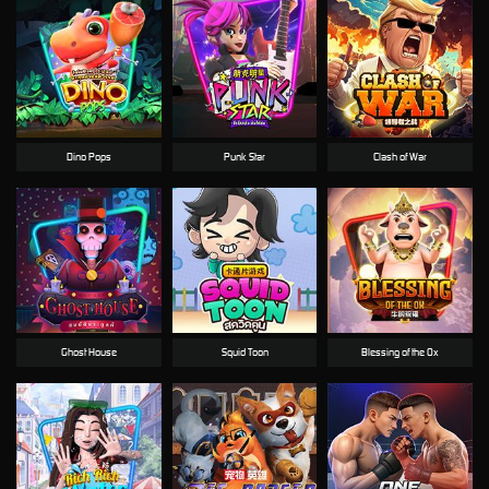
Dino Pops
Punk Star
Clash of War
Ghost House
Squid Toon
Blessing of the Ox