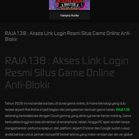
Vampire Hunter
RAJA138 : Akses Link Login Resmi Situs Game Online Anti-
Blokir
RAJA138 : Akses Link Login
Resmi Situs Game Online
Anti-Blokir
Tahun 2026 ini menandai era baru di dunia game online, di mana teknologi yang dulu
terasa seperti fiksi ilmiha ini jadi bagian dari pengalaman bermain game harian.
RAJA138
sekarang berkolaborasi dengan Cloud gaming yang akhirnya benar-benar matang. Game
berkualitas tinggi kini bisa dimainkan di smartphone, tablet, hingga PC spek rendah tanpa
mengorbankan performa apapun, dan platform seperti Chrome dan Google sudah cukup
andal bahkan untuk pemain kompetitif berkat latensi yang makin rendan dan server global