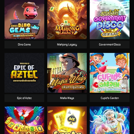
Dino Gems
Mahjong Legacy
Government Disco
Epic of Aztec
Mafia Ways
Cupid's Garden