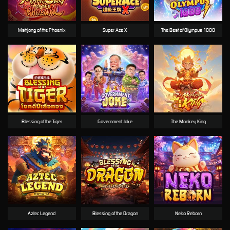
Mahjong of the Phoenix
Super Ace X
The Beat of Olympus 1000
Blessing of the Tiger
Government Joke
The Monkey King
Aztec Legend
Blessing of the Dragon
Neko Reborn