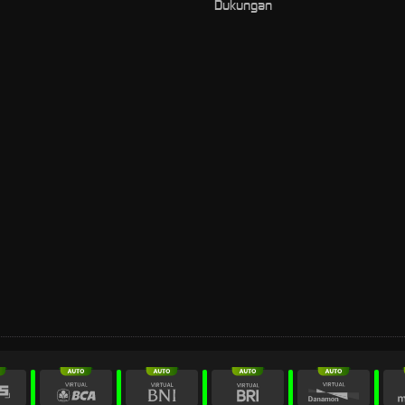
Dukungan