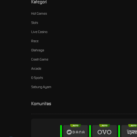
Kategori
Hot Games
Slots
Live Casino
Race
Olahraga
Crash Game
Arcade
E-Sports
Sabung Ayam
Komunitas