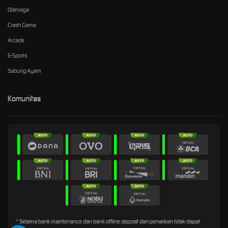
Olahraga
Crash Game
Arcade
E-Sports
Sabung Ayam
Komunitas
* Selama bank maintenance dan bank offline deposit dan penarikan tidak dapat