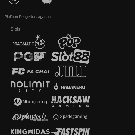
Platform Penyedia Layanan
Slots