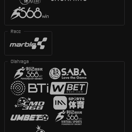
Race
Olahraga