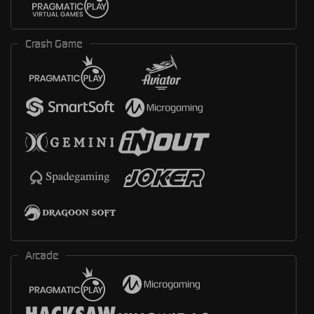
Crash Game
Arcade