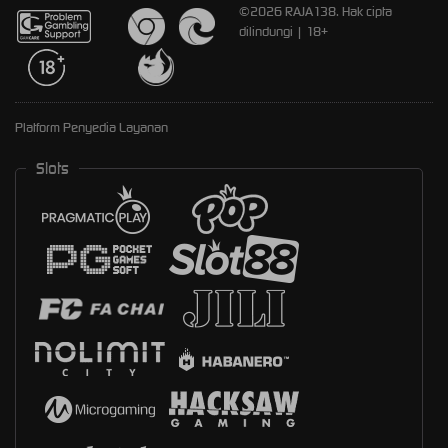
©2026 RAJA138. Hak cipta
dilindungi | 18+
Platform Penyedia Layanan
Slots