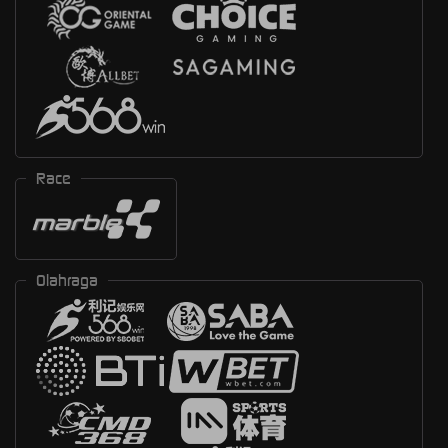
Race
Olahraga