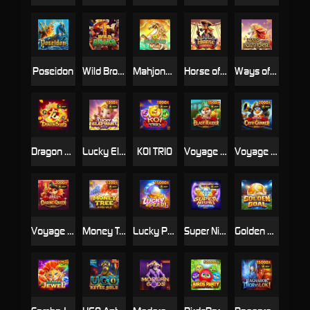
Poseidon
Wild Bronco
Mahjong Wins
Horse of Bounty
Ways of the Holy Horse
Dragon Soar
Lucky Elephant X-Huge
KOI TRIO
Voyage of Blast Raider X-Lock
Voyage of Cryo Gunner X-Lock
Voyage of Daring Queen X-Lock
Money Tree - Hyper Wild
Lucky Pearl
Super Niubi Fortune X-Huge
Golden Goal