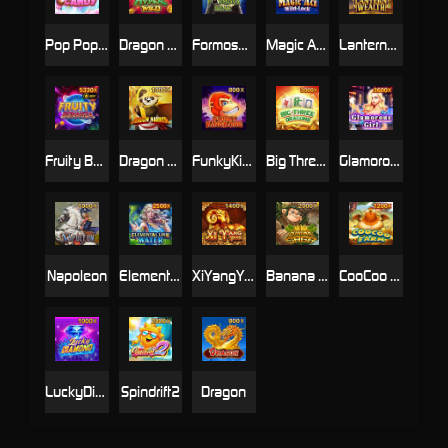
Pop Pop Candy
Dragon Soar - Hyper Wild
Formosa Bear
Magic Ace WILD LOCK
LanternWealth
Fruity Bonanza
Dragon Warrior
FunkyKingKong
Big Three Dragons
Glamorous Girl
Napoleon
Elemental Link Water
XiYangYang
Banana Saga
CooCoo Farm
LuckyDiamond
Spindrift2
Dragon