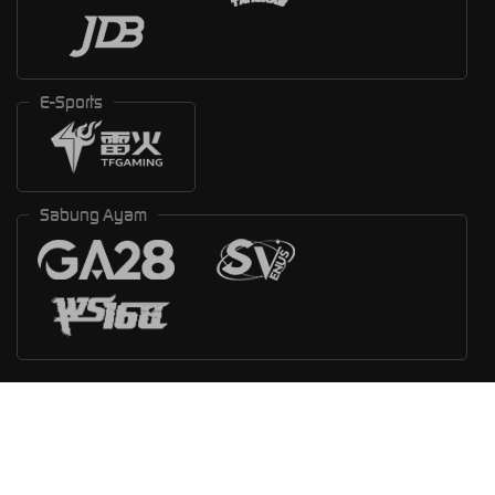
E-Sports
Sabung Ayam