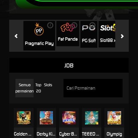
i
i
i
i
i
Facha
Fat Panda
Slot88 x PP
PG Soft
Pragmatic Play
JDB
Semua
Top
Slots
permainan
20
Golden Hoof Quest
Derby King
Cyber Bounty 4096
TEEED UP!
Olympig