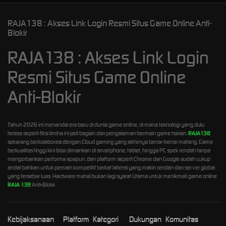
RAJA138 : Akses Link Login Resmi Situs Game Online Anti-
Blokir
RAJA138 : Akses Link Login
Resmi Situs Game Online
Anti-Blokir
Tahun 2026 ini menandai era baru di dunia game online, di mana teknologi yang dulu
terasa seperti fiksi ilmiha ini jadi bagian dari pengalaman bermain game harian.
RAJA138
sekarang berkolaborasi dengan Cloud gaming yang akhirnya benar-benar matang. Game
berkualitas tinggi kini bisa dimainkan di smartphone, tablet, hingga PC spek rendah tanpa
mengorbankan performa apapun, dan platform seperti Chrome dan Google sudah cukup
andal bahkan untuk pemain kompetitif berkat latensi yang makin rendan dan server global
yang tersebar luas. Hardware mahal bukan lagi syarat Utama untuk menikmati game online
RAJA 138
Anti-Blokir.
Kebijaksanaan
Platform
Kategori
Dukungan
Komunitas