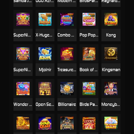
Samba Jewel
UGO Aztec Gold
Modern Gods
BirdsParty
Ragnarok : Thor VS Loki
SuperNiubi
X-Huge_Fishin' Fever X-Huge
Combo Fruity Bonanza Combo
Pop Pop Candy 1000
Kong
SuperNiubiDeluxe
Mjolnir
TreasureBowl
Book of Mystery
Kingsman
Wonder Elephant
Open Sesame
Billionaire
Birds Party Deluxe
Moneybags Man