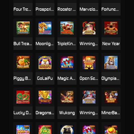
Four Treasures
Prosperity Tiger
Rooster In Love
MarvelousIV
FortuneHorse
Bull Treasure
Moonlight Treasure
TripleKingKong
Winning Mask II
New Year
Piggy Bank
GoLaiFu
Magic Ace
Open Sesame Mega
Olympian Temple
Lucky Dragons
DragonsWorld
Wukong
Winning Mask
MinerBabe