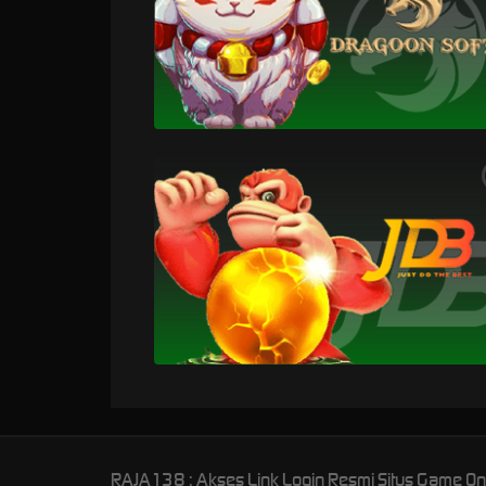
RAJA138 : Akses Link Login Resmi Situs Game Onli