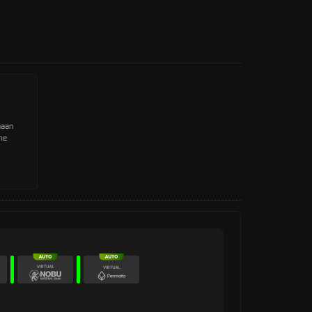
haan
ame