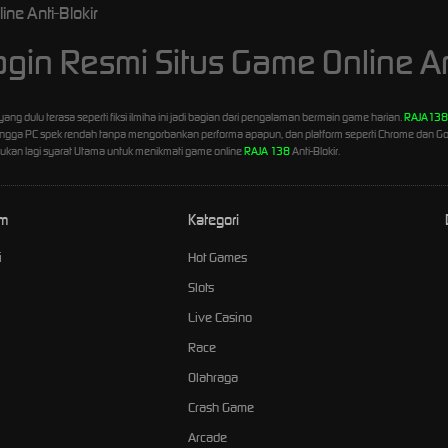
ne Anti-Blokir
gin Resmi Situs Game Online Ant
ng dulu terasa seperti fiksi ilmiha ini jadi bagian dari pengalaman bermain game harian.
RAJA138
t, hingga PC spek rendah tanpa mengorbankan performa apapun, dan platform seperti Chrome dan Go
bukan lagi syarat Utama untuk menikmati game online
RAJA 138
Anti-Blokir.
rm
Kategori
i
Hot Games
Slots
Live Casino
Race
Olahraga
Crash Game
Arcade