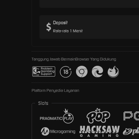
Deposit
Rata-rata 1 Menit
Tanggung Jawab Bermain
Browser Yang Didukung
Platform Penyedia Layanan
Slots