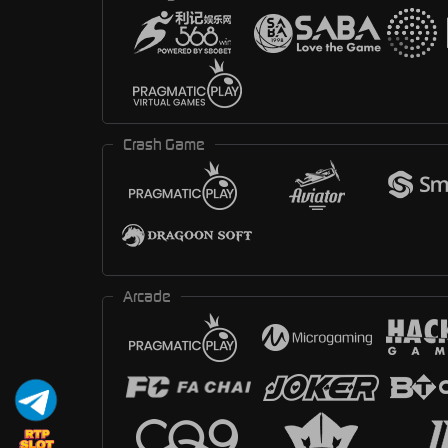
Crash Game
Arcade