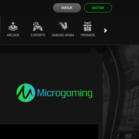
MASUK
DAFTAR
ARCADE
E-SPORTS
SABUNG AYAM
PROMOSI