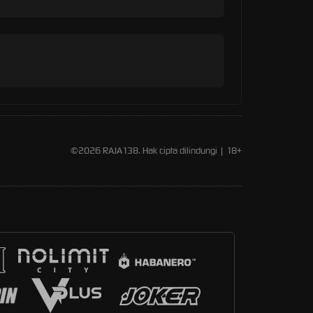
©2026 RAJA138. Hak cipta dilindungi | 18+