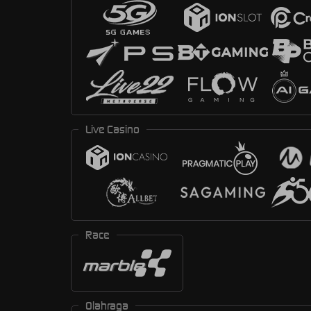
Live Casino
Race
Olahraga