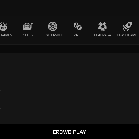
T GAMES
SLOTS
LIVE CASINO
RACE
OLAHRAGA
CRASH GAME
CROWD PLAY