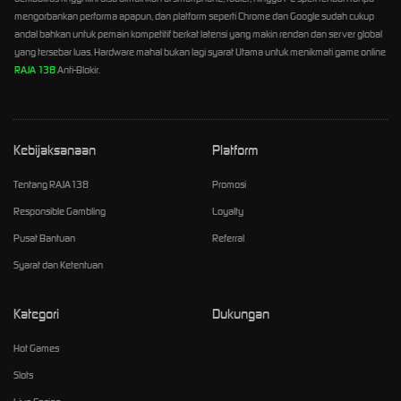
mengorbankan performa apapun, dan platform seperti Chrome dan Google sudah cukup
andal bahkan untuk pemain kompetitif berkat latensi yang makin rendan dan server global
yang tersebar luas. Hardware mahal bukan lagi syarat Utama untuk menikmati game online
RAJA 138
Anti-Blokir.
Kebijaksanaan
Platform
Tentang RAJA138
Promosi
Responsible Gambling
Loyalty
Pusat Bantuan
Referral
Syarat dan Ketentuan
Kategori
Dukungan
Hot Games
Slots