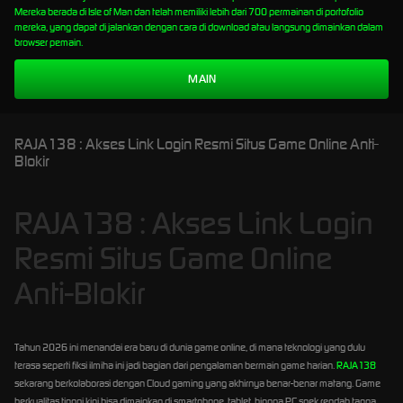
Mereka berada di Isle of Man dan telah memiliki lebih dari 700 permainan di portofolio
mereka, yang dapat di jalankan dengan cara di download atau langsung dimainkan dalam
browser pemain.
MAIN
RAJA138 : Akses Link Login Resmi Situs Game Online Anti-
Blokir
RAJA138 : Akses Link Login
Resmi Situs Game Online
Anti-Blokir
Tahun 2026 ini menandai era baru di dunia game online, di mana teknologi yang dulu
terasa seperti fiksi ilmiha ini jadi bagian dari pengalaman bermain game harian.
RAJA138
sekarang berkolaborasi dengan Cloud gaming yang akhirnya benar-benar matang. Game
berkualitas tinggi kini bisa dimainkan di smartphone, tablet, hingga PC spek rendah tanpa