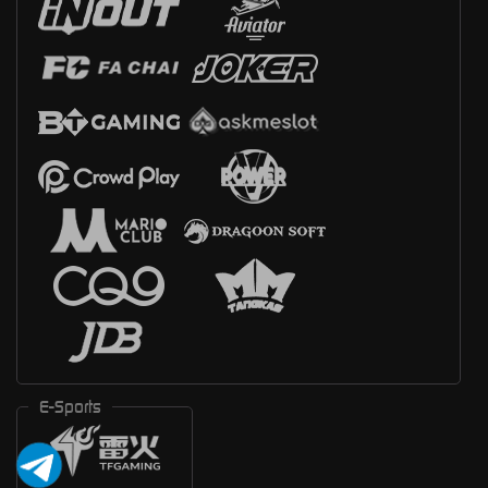
E-Sports