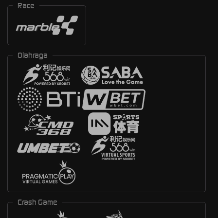
Race
Olahraga
Crash Game