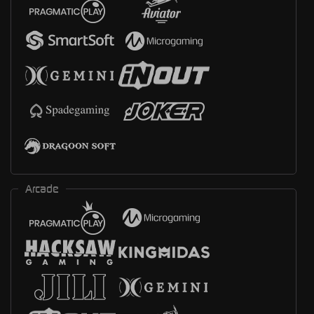
Arcade