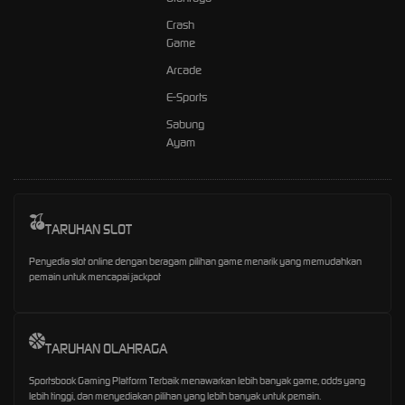
Crash
Game
Arcade
E-Sports
Sabung
Ayam
TARUHAN SLOT
Penyedia slot online dengan beragam pilihan game menarik yang memudahkan
pemain untuk mencapai jackpot
TARUHAN OLAHRAGA
Sportsbook Gaming Platform Terbaik menawarkan lebih banyak game, odds yang
lebih tinggi, dan menyediakan pilihan yang lebih banyak untuk pemain.