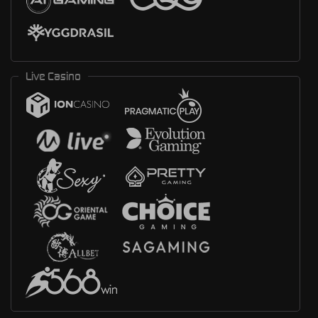
Live Casino