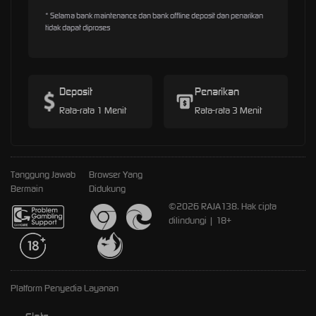
* Selama bank maintenance dan bank offline deposit dan penarikan
tidak dapat diproses
Deposit
Penarikan
Rata-rata 1 Menit
Rata-rata 3 Menit
Tanggung Jawab
Browser Yang
Bermain
Didukung
©2026 RAJA138. Hak cipta
dilindungi | 18+
Platform Penyedia Layanan