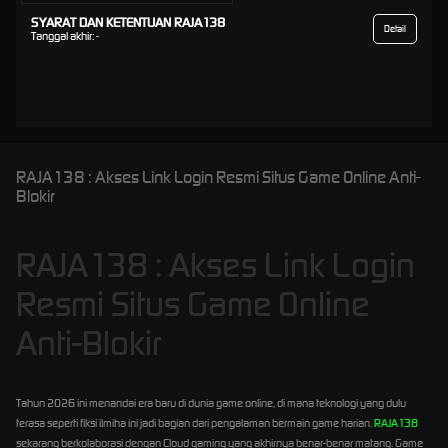
SYARAT DAN KETENTUAN RAJA138
Detail
Tanggal akhir:
-
RAJA138 : Akses Link Login Resmi Situs Game Online Anti-
Blokir
RAJA138 : Akses Link Login
Resmi Situs Game Online
Anti-Blokir
Tahun 2026 ini menandai era baru di dunia game online, di mana teknologi yang dulu
terasa seperti fiksi ilmiha ini jadi bagian dari pengalaman bermain game harian.
RAJA138
sekarang berkolaborasi dengan Cloud gaming yang akhirnya benar-benar matang. Game